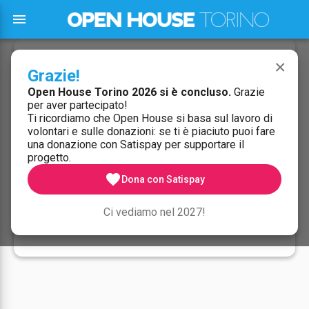
menu
×
Recupero password
Grazie!
Open House Torino 2026 si è concluso.
Grazie
Inserisci l'email del tuo account. Ti invieremo un link per
per aver partecipato!
reimpostare la password.
Ti ricordiamo che Open House si basa sul lavoro di
volontari e sulle donazioni: se ti è piaciuto puoi fare
EMAIL
una donazione con Satispay per supportare il
progetto.
favorite
Dona con Satispay
Invia link di recupero
Ci vediamo nel 2027!
Torna al login