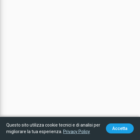
qr_code_scanner
Questo sito utilizza cookie tecnici e di analisi per
map
list
login
Accetta
migliorare la tua esperienza.
Privacy Policy
Mappa
Lista
Accedi
Scan